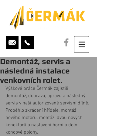
Demontáž, servis a
následná instalace
venkovních rolet.
Výškové práce Čermák zajistili 
demontáž, dopravu, opravu a následný 
servis v naší autorizované servisní dílně. 
Proběhlo zkrácení hřídele, montáž 
nového motoru, montáž  dvou nových 
konektorů a nastavení horní a dolní 
koncové polohy.