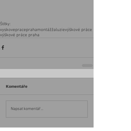
Štítky:
vyskovepracepraha
montáž
žaluzie
výškové práce
výškové práce praha
Komentáře
Napsat komentář...