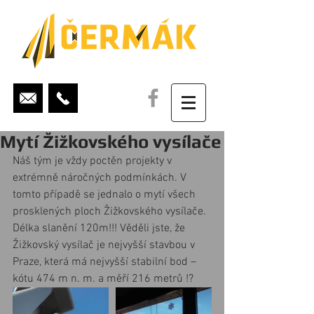
Mytí Žižkovského vysílače
Náš tým je vždy poctěn projekty v 
extrémně náročných podmínkách. V 
tomto případě se jednalo o mytí všech 
prosklených ploch Žižkovského vysílače. 
Délka slanění 120m!!! Věděli jste, že 
Žižkovský vysílač je nejvyšší stavbou v 
Praze, která má nejvyšší stabilní bod – 
kótu 474 m n. m. a měří 216 metrů !?