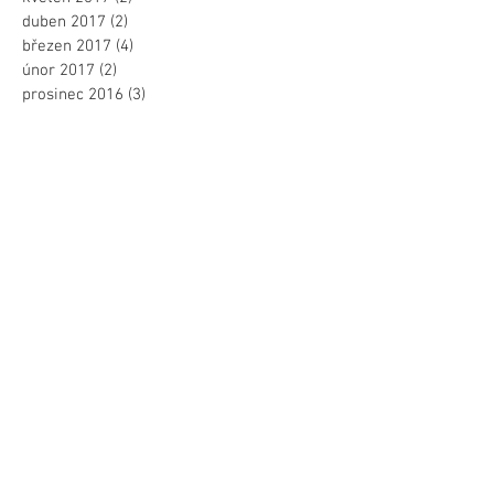
duben 2017
(2)
2 příspěvky
březen 2017
(4)
4 příspěvky
únor 2017
(2)
2 příspěvky
prosinec 2016
(3)
3 příspěvky
Vyhledávej dle tagů
krnap
ledopad
montáž
mytibudov
spravabudov
vyskoveprace
vyskovepracepraha
výškové práce
výškové práce praha
žaluzie
Sledujte nás