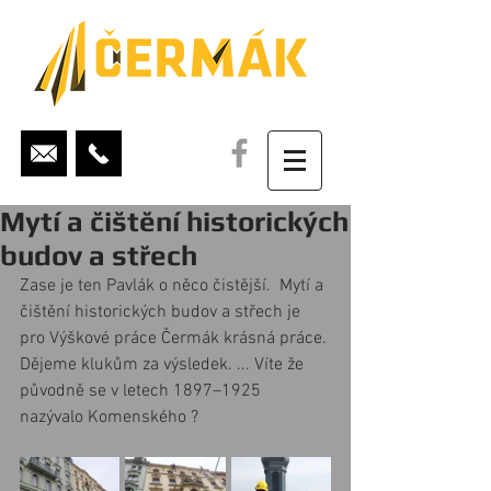
Mytí a čištění historických
budov a střech
Zase je ten Pavlák o něco čistější.  Mytí a 
čištění historických budov a střech je 
pro Výškové práce Čermák krásná práce. 
Dějeme klukům za výsledek. ... Víte že 
původně se v letech 1897–1925 
nazývalo Komenského ?