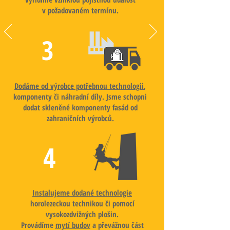
v požadovaném termínu.
3
Dodáme od výrobce potřebnou technologii
,
komponenty či náhradní díly. Jsme schopni
dodat skleněné komponenty fasád od
zahraničních výrobců.
4
Instalujeme dodané technologie
horolezeckou technikou či pomocí
vysokozdvižných plošin.
Provádíme
mytí budov
a převážnou část