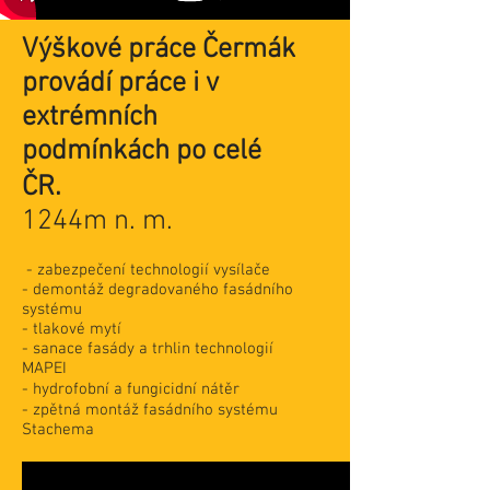
Výškové práce Čermák
provádí práce i v
extrémních
podmínkách po celé
ČR.
1244m n. m.
- zabezpečení technologií vysílače
- demontáž degradovaného fasádního
systému
- tlakové mytí
- sanace fasády a trhlin technologií
MAPEI
- hydrofobní a fungicidní nátěr
- zpětná montáž fasádního systému
Stachema