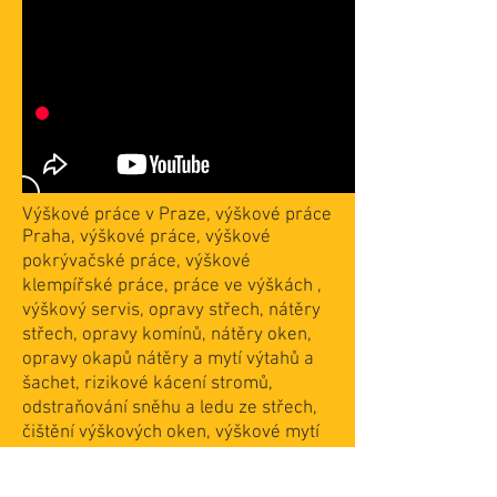
Výškové práce v Praze, výškové práce
Praha, výškové práce, výškové
pokrývačské práce, výškové
klempířské práce, práce ve výškách ,
výškový servis, opravy střech, nátěry
střech, opravy komínů, nátěry oken,
opravy okapů nátěry a mytí výtahů a
šachet, rizikové kácení stromů,
odstraňování sněhu a ledu ze střech,
čištění výškových oken, výškové mytí
fasád, čištění graffiti, výškové čištění
střech, instalace zábran proti ptactvu,