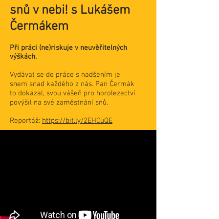
snů v nebi! s Lukášem
Čermákem
Při práci (ne)riskuje v neuvěřitelných
výškách.
Vydávat se do práce s nadšením je
snem snad každého z nás. Pan Čermák
to dokázal, svou vášeň pro horolezectví
povýšil na své zaměstnání snů.
Reportáž:
https://bit.ly/2EHCuQE