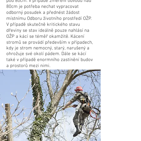
pod 80cm. V případě změření obvodu nad
80cm je potřeba nechat vypracovat
odborný posudek a přednést žádost
místnímu Odboru životního prostředí OŽP.
V případě skutečně kritického stavu
dřeviny se stav ideálně pouze nahlásí na
OŽP a kácí se téměř okamžitě. Kácení
stromů se provádí především v případech,
kdy je strom nemocný, starý, narušený a
ohrožuje své okolí pádem. Dále se kácí
také v případě enormního zastínění budov
a prostorů mezi nimi.