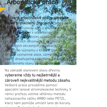
Arboristické práce
Veškeré arboristické práce provádí
řádně proškolený pracovník
, který se
zabývá komplexní péčí o dřeviny a jejich
porosty zejména v urbanizovaném
prostředí. Speciálními sanačními zásahy
na solitérních stromech a ve speciálně
založených okrasných výsadbách
zvláštního významu v krajině (památné
stromy, významné aleje, zámecké parky
apod.) dosahujeme kvalitního a nadále
udržitelného stavu patřičné dřeviny.
Na základě stanovení stavu dřeviny
vybereme vždy tu nejšetrnější a
zároveň nejkvalitnější metodu zásahu
.
Veškeré práce provádíme pomocí
speciální lanové stromolezecké techniky. V
rámci prořezu volíme většinou metodu
nahazovacího váčku ARBO nebo PETZL,
který nám pomůže umístit lano do koruny