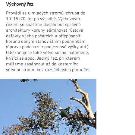
Výchovný řez
Provádí se u mladých stromů, zhruba do
10–15 (20) let po výsadbě. Výchovným
řezem se snažíme dosáhnout správné
architektury koruny, eliminovat růstové
defekty v jeho počátcích a přizpůsobit
korunu daným stanovištním podmínkám
(úprava podchozí a podjezdové výšky atd.).
Odstraňují se také větve suché, nalomené,
křížící se apod. Jediný řez, při kterém
můžeme zasáhnout až do kosterního
větvení stromu bez rozsáhlejších poranění.