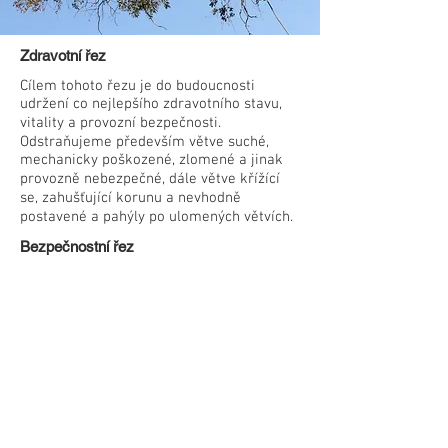
Zdravotní řez
Cílem tohoto řezu je do budoucnosti
udržení co nejlepšího zdravotního stavu,
vitality a provozní bezpečnosti.
Odstraňujeme především větve suché,
mechanicky poškozené, zlomené a jinak
provozně nebezpečné, dále větve křížící
se, zahušťující korunu a nevhodně
postavené a pahýly po ulomených větvích.
Bezpečnostní řez
Minimalistická verze zdravotního řezu, kdy
hlavním cílem je provozní bezpečnost –
tzn. bezpečný strom. Proto se odstraňují
pouze větve hrozící pádem ze stromu
(větve suché, nalomené, napadené
dřevokaznými houbami apod.).
Redukční řez
Redukční řezy slouží ke zmenšení koruny