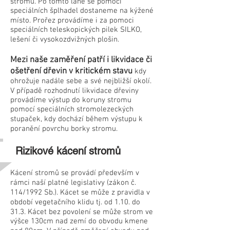
stromu. Po tomto laně se pomocí
speciálních šplhadel dostaneme na kýžené
místo. Prořez provádíme i za pomoci
speciálních teleskopických pilek SILKO,
lešení či vysokozdvižných plošin.
Mezi naše zaměření patří i likvidace či
ošetření dřevin v kritickém stavu
kdy
ohrožuje nadále sebe a své nejbližší okolí.
V případě rozhodnutí likvidace dřeviny
provádíme výstup do koruny stromu
pomocí speciálních stromolezeckých
stupaček, kdy dochází během výstupu k
poranění povrchu borky stromu.
Rizikové kácení stromů
Kácení stromů se provádí především v
rámci naší platné legislativy (zákon č.
114/1992 Sb.). Kácet se může z pravidla v
období vegetačního klidu tj. od 1.10. do
31.3. Kácet bez povolení se může strom ve
výšce 130cm nad zemí do obvodu kmene