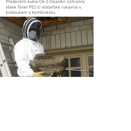
Především kukla CA-2 CleanAir, ochranný
oblek Tonet PE2 či včelařské rukavice s
kloboukem a kombinézou.
Hlubinné práce
Jedná se o nejrizikovější kategorii z
našich nabízených služeb
, v důsledku
možnosti výskytu některých jedovatých