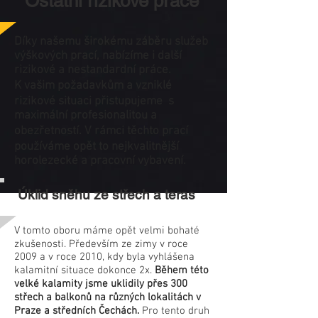
Ostatní rizikové práce
Díky našemu širokému záběru služeb
výškových prací, nabízíme i další
rizikové a nestandardní práce.
K vašim požadavkům a vzniklé
rizikové situaci přistupujeme s
maximální profesionalitou a
obezřetností. V rámci těchto prací
používáme opět to nejkvalitnější
horolezecké a pracovní vybavení.
Úklid sněhu ze střech a teras
V tomto oboru máme opět velmi bohaté
zkušenosti. Především ze zimy v roce
2009 a v roce 2010, kdy byla vyhlášena
kalamitní situace dokonce 2x.
Během této
velké kalamity jsme uklidily přes 300
střech a balkonů na různých lokalitách v
Praze a středních Čechách.
Pro tento druh