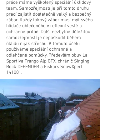
práce máme vyškolený speciální úklidový
team. Samozřejmostí je při tomto druhu
prací zajistit dostatečně velký a bezpečný
zábor. Každý takový zábor musí mýt svého
hlídače oblečeného v reflexní vestě a
ochranné přilbě. Další nezbytně důležitou
samozřejmostí je nepoškodit během
úklidu nijak střechu. K tomuto účelu
používáme speciální ochranné a
odlehčené pomůcky. Především obuv La
Sportiva Trango Alp GTX, chránič Singing
Rock DEFENDER a Fiskars SnowXpert
141001.