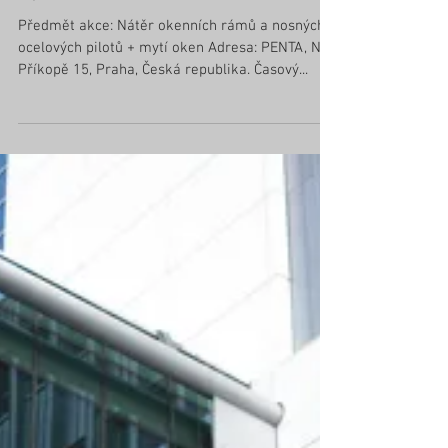
Mytí a nátěr atria - PENTA - Praha
Předmět akce: Nátěr okenních rámů a nosných
ocelových pilotů + mytí oken Adresa: PENTA, Na
Příkopě 15, Praha, Česká republika. Časový...